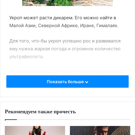
Укроп может расти дикарем. Его можно найти в
Малой Азии, Северной Африке, Иране, Гималаях.
Для того, что-бы укроп успешно рос и развивался
ему нужна жаркая погода и огромное количество
ультрафиолета.
Даже незначительный тенек может в разы снизить
урожай укропа.
Показать больше
Почва должна быть богата на витамины и
хорошенько разрыхленной.
Рекомендуем также прочесть
Укроп растет на прямом стебле, высота стебля
варьируется от сорока до ста пятидесяти см.