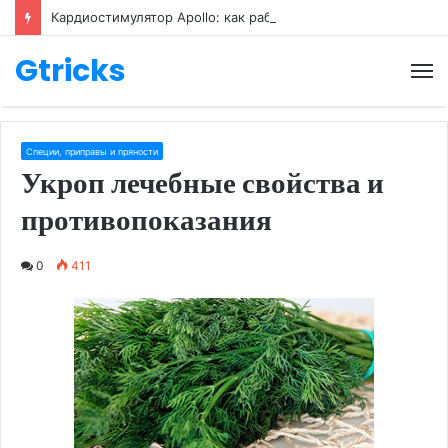
Кардиостимулятор Apollo: как работает, кому нужен и как его настраивают
Gtricks
М
Специи, приправы и пряности
Укроп лечебные свойства и
противопоказания
0
411