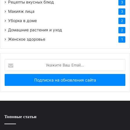
Рецепты вкусных блюд
3
Также эта пряность положительно влияет на
Макияж лица
3
работу сердца, может понижать давление.
Уборка в доме
2
Домашние растения и уход
2
Очень хорошо справляется с головной болью и
Женское здоровье
1
помогает при бессоннице.
Укажите
Ваш
Email...
Топовые статьи