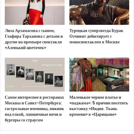
Цветки укропа собираются в зонтики, диаметр
которых от двух до девяти см. Лепестки имеют
желтый цвет.
Лиза Арзамасова с сыном,
Турецкая суперзвезда Бурак
Глафира Тарханова с детьми и
Озчивит дебютирует с
Укроп как приправа
другие на премьере спектакля
моноспектаклем в Москве
«Аленький цветочек»
Что мы знаем о такой
пряности
как укроп. Эта
пряность наверняка есть у каждой хозяйки под
рукой, потому, что укроп очень популярен на кухне
в качестве
приправы
.
Его добавляют и в первые и во вторые блюда,
Самое интересное в ресторанах
Маленькое черное платье и
также укроп, а точнее зонтик укропа добавляют в
Москвы и Санкт-Петербурга:
«паджама»: 5 причин посетить
разного рода соления и используют при
засолке
гастрольные именины, пикник
выставку «Индия. Ткань
помидоров
или
огурцов
.
под елкой, лапшичные ночи и
времени» в «Царицыно»
бургеры со страусом
Но на этом польза этой пряности не заканчивается.