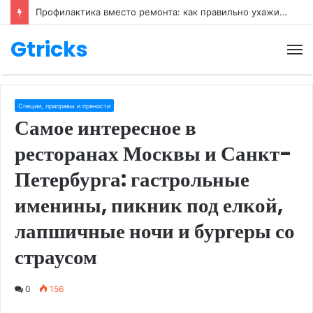
Профилактика вместо ремонта: как правильно ухаживать за обувью
Gtricks
М
Специи, приправы и пряности
Самое интересное в
ресторанах Москвы и Санкт-
Петербурга: гастрольные
именины, пикник под елкой,
лапшичные ночи и бургеры со
страусом
0
156