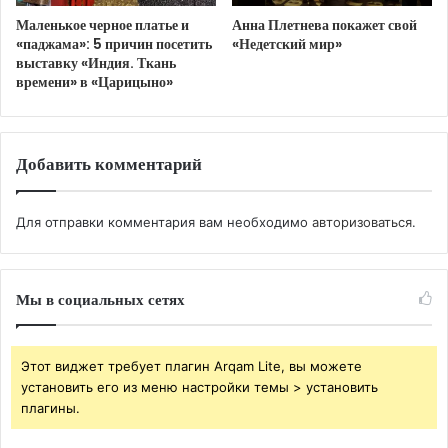
напитки будут невычурными, комфортными, как и
Маленькое черное платье и
Анна Плетнева покажет свой
сама кухня Sage, где нарочитая простота и
«паджама»: 5 причин посетить
«Недетский мир»
лаконичность вкусов оборачиваются изящной
выставку «Индия. Ткань
времени» в «Царицыно»
утонченностью и вниманием к деталям.
Добавить комментарий
Для отправки комментария вам необходимо
авторизоваться
.
Мы в социальных сетях
Этот виджет требует плагин Arqam Lite, вы можете
установить его из меню настройки темы > установить
плагины.
Ночные гастроли “Твои лапшичные ночи” в
“Лан Ма” – 12 декабря