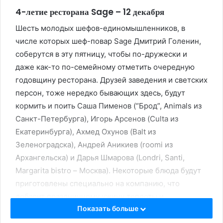
4-летие ресторана Sage – 12 декабря
Шесть молодых шефов-единомышленников, в
числе которых шеф-повар Sage Дмитрий Голенин,
соберутся в эту пятницу, чтобы по-дружески и
даже как-то по-семейному отметить очередную
годовщину ресторана. Друзей заведения и светских
персон, тоже нередко бывающих здесь, будут
кормить и поить Саша Пименов (“Брод”, Animals из
Санкт-Петербурга), Игорь Арсенов (Culta из
Екатеринбурга), Ахмед Охунов (Balt из
Зеленоградска), Андрей Аникиев (roomi из
Архангельска) и Дарья Шмарова (Londri, Santi,
Margarita bistro – Москва). Некоторые блюда будут
приготовлены специально на компанию, что
добавит праздничному ужину теплоты и
Показать больше
душевности.