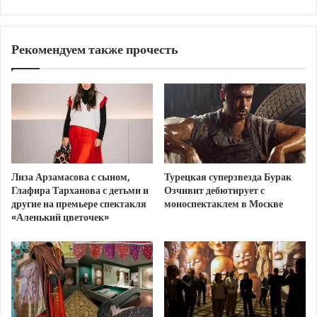
Рекомендуем также прочесть
Лиза Арзамасова с сыном,
Турецкая суперзвезда Бурак
Глафира Тарханова с детьми и
Озчивит дебютирует с
другие на премьере спектакля
моноспектаклем в Москве
За 4 прошедших года ресторан получил несколько
«Аленький цветочек»
профессиональных наград, а многие авторские
блюда, от фирменных закусок до десертов, стали
бестселлерами меню. Неудивительно, что имена
гастролеров этого вечера тоже из числа тех, что на
слуху. Тем не менее, несмотря на звездность, еда и