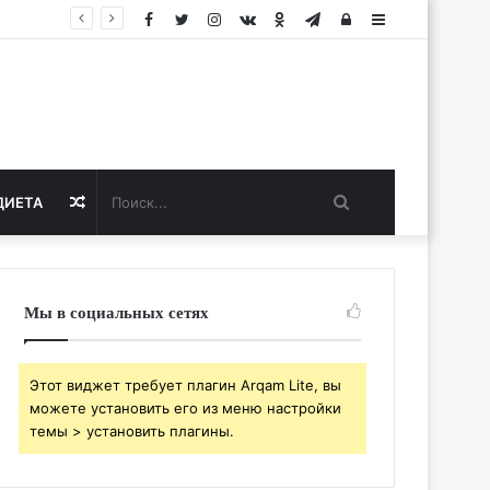
Facebook
Twitter
Instagram
vk.com
Одноклассники
Telegram
Авторизация
Sidebar
Поиск...
Случайная
ДИЕТА
статья
Мы в социальных сетях
Этот виджет требует плагин Arqam Lite, вы
можете установить его из меню настройки
темы > установить плагины.