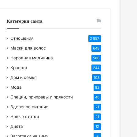
Категории сайта
Отношения
2 857
Маски для волос
648
Народная медицина
568
Красота
244
Дом и семья
103
Мода
82
Специи, приправы и пряности
40
Здоровое питание
21
Новые статьи
21
Диета
12
Заготовки на зиму
9