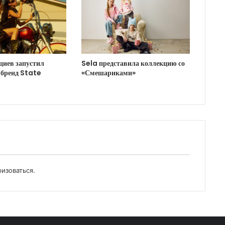
циев запустил
Sela представила коллекцию со
 бренд State
«Смешариками»
ризоваться
.