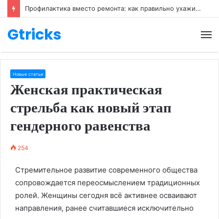
Профилактика вместо ремонта: как правильно ухаживать за обувью
Gtricks
М
Новые статьи
Женская практическая
стрельба как новый этап
гендерного равенства
254
Стремительное развитие современного общества
сопровождается переосмыслением традиционных
ролей. Женщины сегодня всё активнее осваивают
направления, ранее считавшиеся исключительно