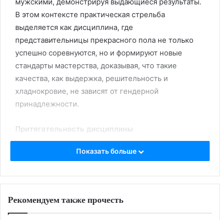
мужскими, демонстрируя выдающиеся результаты.
В этом контексте практическая стрельба
выделяется как дисциплина, где
представительницы прекрасного пола не только
успешно соревнуются, но и формируют новые
стандарты мастерства, доказывая, что такие
качества, как выдержка, решительность и
хладнокровие, не зависят от гендерной
принадлежности.
Притягательность дисциплины
Показать больше
Рост популярности практической стрельбы среди
женщин не случаен. Этот вид спорта представляет
собой идеальную платформу для комплексного
развития, объединяя физическую подготовку и
Рекомендуем также прочесть
глубокую психологическую работу в единый
процесс.