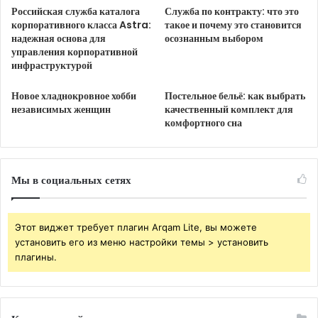
Российская служба каталога
Служба по контракту: что это
корпоративного класса Astra:
такое и почему это становится
Особенность тренировок заключается в их высокой
надежная основа для
осознанным выбором
управления корпоративной
функциональности. Для эффективного выполнения
инфраструктурой
упражнений с различными типами оружия
требуется отличная общефизическая форма,
Новое хладнокровное хобби
Постельное бельё: как выбрать
включающая силу, скоростно-силовую
независимых женщин
качественный комплект для
комфортного сна
выносливость и координацию. Каждое упражнение
— это динамичный комплекс, сочетающий
стрельбу с активным перемещением, что
Мы в социальных сетях
обеспечивает всестороннюю нагрузку.
Не менее важным аспектом является ментальная
Этот виджет требует плагин Arqam Lite, вы можете
составляющая. Практическая стрельба выступает в
установить его из меню настройки темы > установить
роли мощного тренажера для психики. И это явно
плагины.
поприятнее похода к меркантильному психологу.
Необходимость сохранять предельную
концентрацию, принимать решения в условиях