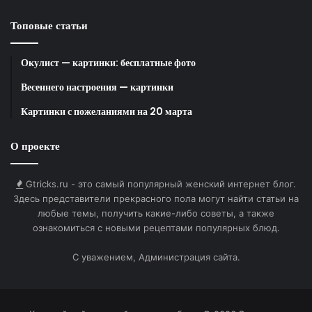
тир
. Данные системы предоставляют детальную
Топовые статьи
обратную связь, визуализируя точку попадания и
позволяя разобрать каждое действие. При этом
Окулист — картинки: бесплатные фото
полностью устраняются такие барьеры, как
Весеннего настроения — картинки
громкий звук и отдача, что создает идеальную
среду для отработки техники. Благодаря такому
Картинки с пожеланиями на 20 марта
подготовительному этапу спортсменка может
подойти к первым стрельбам с боевыми патронами
О проекте
психологически готовой и с четким пониманием
своих действий, что закладывает основу для
Gtricks.ru - это самый популярный женский интернет блог.
безопасного, эффективного и по-настоящему
Здесь представители прекрасного пола могут найти статьи на
любые темы, получить какие-либо советы, а также
увлекательного пути в мире практической
ознакомиться с новыми рецептами популярных блюд.
стрельбы.
С уважением, Администрация сайта.