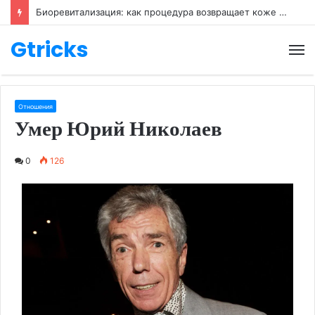
Биоревитализация: как процедура возвращает коже молодость
Gtricks
М
Отношения
Умер Юрий Николаев
0
126