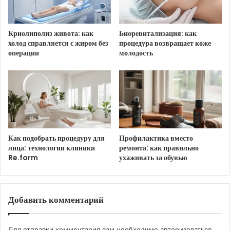
Цискаридзе, опубликовав их последнее совместное
фото.
Криолиполиз живота: как
Биоревитализация: как
холод справляется с жиром без
процедура возвращает коже
операции
молодость
Как подобрать процедуру для
Профилактика вместо
лица: технологии клиники
ремонта: как правильно
Re.form
ухаживать за обувью
Добавить комментарий
Для отправки комментария вам необходимо
авторизоваться
.