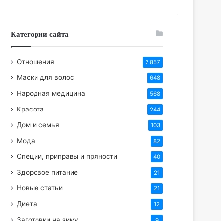
Категории сайта
Отношения
2 857
Маски для волос
648
Народная медицина
568
Красота
244
Дом и семья
103
Мода
82
Специи, приправы и пряности
40
Здоровое питание
21
Новые статьи
21
Диета
12
Заготовки на зиму
9