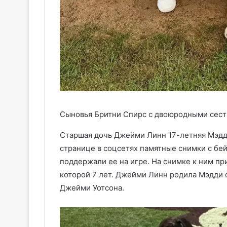
Сыновья Бритни Спирс с двоюродными сес
Старшая дочь Джейми Линн 17-летняя Мэдди 
странице в соцсетях памятные снимки с бей
поддержали ее на игре. На снимке к ним п
которой 7 лет. Джейми Линн родила Мэдди 
Джейми Уотсона.