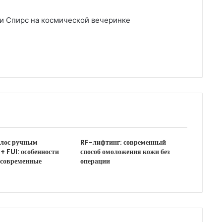
ни Спирс на космической вечеринке
олос ручным
RF-лифтинг: современный
+ FUI: особенности
способ омоложения кожи без
 современные
операции