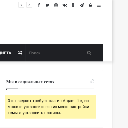
Facebook
Twitter
Instagram
vk.com
Одноклассники
Telegram
Авторизация
Sidebar
Поиск...
Случайная
ДИЕТА
статья
Мы в социальных сетях
Этот виджет требует плагин Arqam Lite, вы
можете установить его из меню настройки
темы > установить плагины.