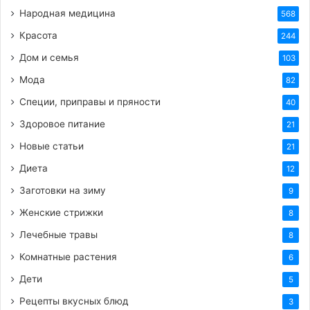
тот появился на съемках в облегающей черной
Народная медицина
568
водолазке. Неизвестно, прибегал ли Джона к
Красота
244
препаратам для похудения, чтобы привести себя в
Дом и семья
103
форму, или же испытывал себя изнурительными
Мода
82
тренировкам и диетами – пока он никак не
Специи, приправы и пряности
высказывался по этому поводу публично.
40
Здоровое питание
21
Новые статьи
21
Диета
12
Заготовки на зиму
9
Женские стрижки
8
Лечебные травы
8
Комнатные растения
6
Дети
5
Рецепты вкусных блюд
3