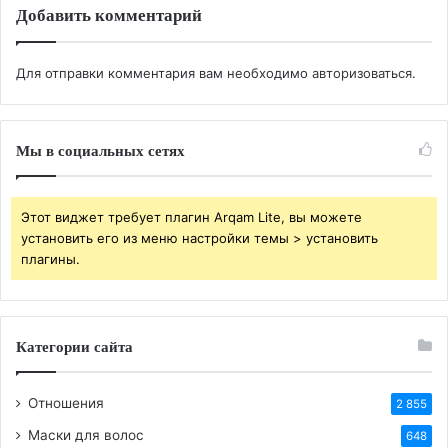
Добавить комментарий
Для отправки комментария вам необходимо
авторизоваться
.
Мы в социальных сетях
Этот виджет требует плагин Arqam Lite, вы можете
установить его из меню настройки темы > установить
плагины.
Категории сайта
Джона Хилл
Отношения
2 855
Разительные перемены во внешности звезды
Маски для волос
648
поклонники заметили еще в начале октября, когда