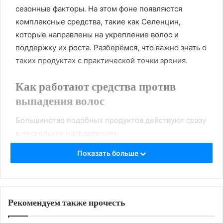
сезонные факторы. На этом фоне появляются
комплексные средства, такие как Селенцин,
которые направлены на укрепление волос и
поддержку их роста. Разберёмся, что важно знать о
таких продуктах с практической точки зрения.
Как работают средства против
выпадения волос
Большинство подобных продуктов действуют сразу
в нескольких направлениях:
Показать больше
укрепляют волосяные фолликулы
;
улучшают питание кожи головы
;
стимулируют рост новых волос
;
Рекомендуем также прочесть
снижают ломкость и истончение
.