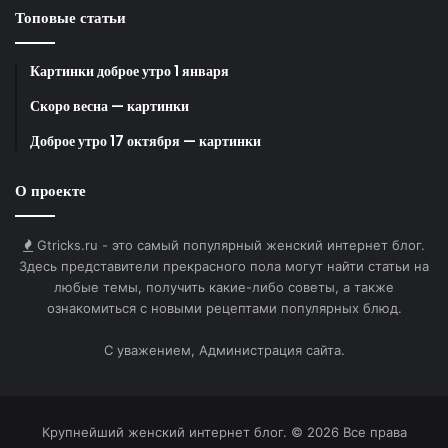
облысения;
Топовые статьи
при гормональных или генетических причинах
может потребоваться консультация врача;
Картинки доброе утро 1 января
эффект обычно проявляется постепенно, а не
Скоро весна — картинки
сразу.
Доброе утро 17 октября — картинки
Cеленцин hair therapy
и подобные средства можно
О проекте
рассматривать как элемент комплексного ухода за
волосами. Они могут помочь укрепить волосы,
Gtricks.ru - это самый популярный женский интернет блог.
улучшить их внешний вид и поддержать рост,
Здесь представители прекрасного пола могут найти статьи на
особенно при временных причинах выпадения.
любые темы, получить какие-либо советы, а также
Однако максимальный результат достигается при
ознакомиться с новыми рецептами популярных блюд.
сочетании с общим уходом за здоровьем и образом
С уважением, Администрация сайта.
жизни.
Вопросы и ответы (FAQ)
Крупнейший женский интернет блог. © 2026 Все права