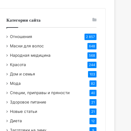
Категории сайта
Отношения
2 857
Маски для волос
648
Народная медицина
568
Красота
244
Дом и семья
103
Мода
82
Специи, приправы и пряности
40
Здоровое питание
21
Новые статьи
21
Диета
12
Заготовки на зиму
9