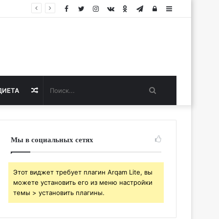
Facebook
Twitter
Instagram
vk.com
Одноклассники
Telegram
Авторизация
Sidebar
Поиск...
Случайная
ДИЕТА
статья
Мы в социальных сетях
Этот виджет требует плагин Arqam Lite, вы
можете установить его из меню настройки
темы > установить плагины.