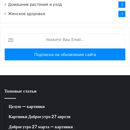
Домашние растения и уход
2
Женское здоровье
1
HTML-код для вставки на сайт и блог:
Укажите
BB-код для вставки на форум:
Ваш
Email...
Ссылка на изображение:
Спокойной ночи от котика.
Топовые статьи
HTML-код для вставки на сайт и блог:
Целую — картинки
BB-код для вставки на форум:
Картинки Доброе утро 27 апреля
Доброе утро 27 марта — картинки
Ссылка на изображение: