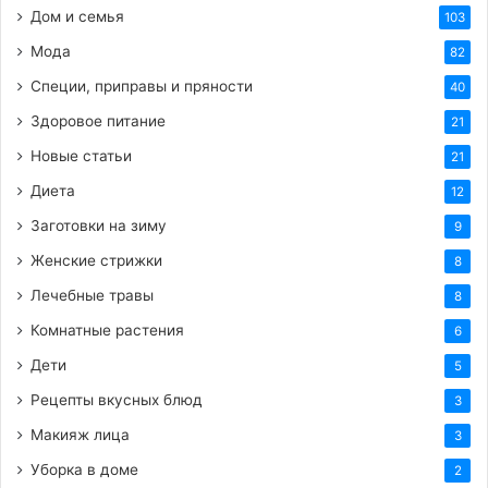
Дом и семья
103
HTML-код для вставки на сайт и блог:
Мода
82
BB-код для вставки на форум:
Специи, приправы и пряности
40
Здоровое питание
21
Ссылка на изображение:
Новые статьи
21
Прекрасных выходных.
Диета
12
Заготовки на зиму
9
Женские стрижки
8
Лечебные травы
8
HTML-код для вставки на сайт и блог:
Комнатные растения
6
BB-код для вставки на форум:
Дети
5
Рецепты вкусных блюд
3
Ссылка на изображение:
Макияж лица
3
Большого тебе успеха.
Уборка в доме
2