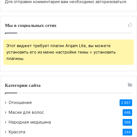
Для отправки комментария вам необходимо
авторизоваться
.
BB-код для вставки на форум:
Ссылка на изображение:
Мы в социальных сетях
Любви с сердцем ладонями.
Этот виджет требует плагин Arqam Lite, вы можете
установить его из меню настройки темы > установить
плагины.
HTML-код для вставки на сайт и блог:
BB-код для вставки на форум:
Категории сайта
Ссылка на изображение:
Отношения
2 857
Цветочные пожелания хорошего настроения.
Маски для волос
648
Народная медицина
568
Красота
244