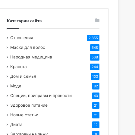
Категории сайта
Отношения
2 855
Маски для волос
648
Народная медицина
568
Красота
244
Дом и семья
103
Мода
82
Специи, приправы и пряности
40
Здоровое питание
21
Новые статьи
21
Диета
12
Заготовки на зиму
9