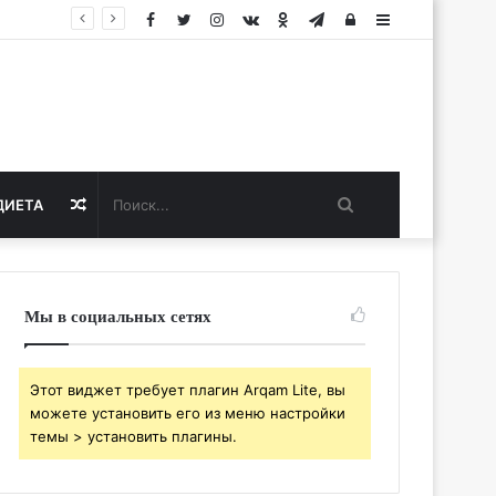
Facebook
Twitter
Instagram
vk.com
Одноклассники
Telegram
Авторизация
Sidebar
Поиск...
Случайная
ДИЕТА
статья
Мы в социальных сетях
Этот виджет требует плагин Arqam Lite, вы
можете установить его из меню настройки
темы > установить плагины.