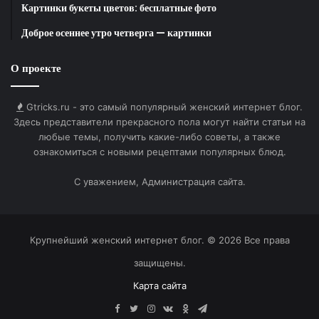
Картинки букеты цветов: бесплатные фото
Создавая эту кухню, дизайнеры исследовали
Доброе осеннее утро четверга — картинки
предметы быта Древней Руси. Изучив огромное
количество архивных записей, они отобрали
О проекте
различные формы арок, кокошников, порталов и
наличников, которые после переработали с
Gtricks.ru - это самый популярный женский интернет блог.
помощью искусственного интеллекта и
Здесь представители прекрасного пола могут найти статьи на
определили новые геометрии. Далее их уже
любые темы, получить какие-либо советы, а также
вручную доработал художник-график — так
ознакомиться с новыми рецептами популярных блюд.
получилась коллекция из семи орнаментов «Ритмы
и формы Древней Руси». Паттерны воплощены в
С уважением, Администрация сайта.
керамических и стеклянных столешницах, при этом
масштаб рисунка и глубина гравировки рассчитаны
таким образом, чтобы ритмы читались и вблизи, и в
Крупнейший женский интернет блог. © 2026 Все права
интерьере. Так вертикальные декоративы фасадов
защищены.
и горизонтальная плоскость столешницы
Карта сайта
становятся единой системой.
Facebook
Twitter
Instagram
vk.com
Одноклассники
Telegram