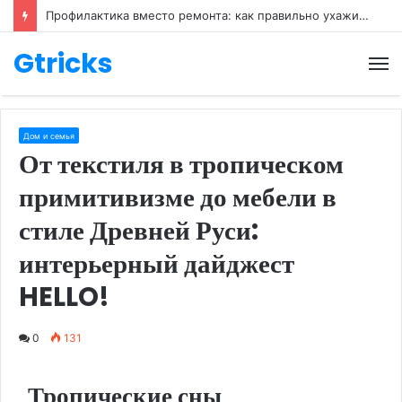
Профилактика вместо ремонта: как правильно ухаживать за обувью
Gtricks
М
Дом и семья
От текстиля в тропическом
примитивизме до мебели в
стиле Древней Руси:
интерьерный дайджест
HELLO!
0
131
Тропические сны