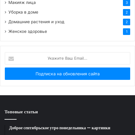
Макияж лица
3
Уборка в доме
2
Домашние растения и уход
2
Женское здоровье
1
Укажите
Ваш
Email...
Узоры времени
Зашифровать культурный код в производство
мебели — задача не из легких, но может быть
выполнена эстетично и филигранно. Яркий пример
этому — новая кухня Karelia, реализованная дизайн-
Топовые статьи
лабораторией KOD.objects и компанией Ligron для
российского бренда SilverHome.
Доброе сентябрьское утро понедельника — картинки