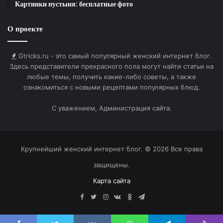
Картинки пустыня: бесплатные фото
Желаю хорошего четверга!
О проекте
Gtricks.ru - это самый популярный женский интернет блог.
Здесь представители прекрасного пола могут найти статьи на
HTML-код для вставки на сайт и блог:
любые темы, получить какие-либо советы, а также
ознакомиться с новыми рецептами популярных блюд.
BB-код для вставки на форум:
С уважением, Администрация сайта.
Ссылка на изображение:
Бодрости и энергии для свершений.
Крупнейший женский интернет блог. © 2026 Все права
защищены.
Карта сайта
Facebook
Twitter
Instagram
vk.com
Одноклассники
Telegram
HTML-код для вставки на сайт и блог: