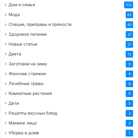
Дом и семья
103
HTML-код для вставки на сайт и блог:
Мода
82
BB-код для вставки на форум:
Специи, приправы и пряности
40
Здоровое питание
21
Ссылка на изображение:
Новые статьи
21
Открытка хорошего четверга!
Диета
12
Заготовки на зиму
9
Женские стрижки
8
Лечебные травы
8
HTML-код для вставки на сайт и блог:
Комнатные растения
6
BB-код для вставки на форум:
Дети
5
Рецепты вкусных блюд
3
Ссылка на изображение:
Макияж лица
3
Счастья и отличного настроения.
Уборка в доме
2