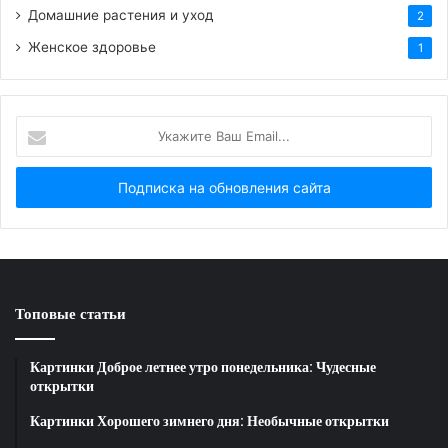
Домашние растения и уход
2
Женское здоровье
1
HTML-код для вставки на сайт и блог:
Укажите
BB-код для вставки на форум:
Ваш
Email...
Ссылка на изображение:
Осуществления всех планов.
Топовые статьи
HTML-код для вставки на сайт и блог:
Картинки Доброе летнее утро понедельника: Чудесные
открытки
BB-код для вставки на форум:
Картинки Хорошего зимнего дня: Необычные открытки
Ссылка на изображение: