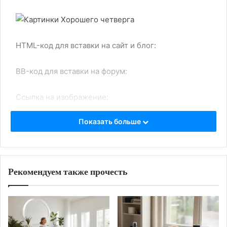
HTML-код для вставки на сайт и блог:
BB-код для вставки на форум:
Ссылка на изображение:
Показать больше
Отличных событий и встреч.
Рекомендуем также прочесть
HTML-код для вставки на сайт и блог:
BB-код для вставки на форум:
Ссылка на изображение: