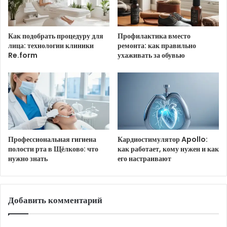
Бабочка, ромашковое поле.
Как подобрать процедуру для
Профилактика вместо
лица: технологии клиники
ремонта: как правильно
Re.form
ухаживать за обувью
HTML-код для вставки на сайт и блог:
BB-код для вставки на форум:
Ссылка на изображение:
Профессиональная гигиена
Кардиостимулятор Apollo:
полости рта в Щёлково: что
как работает, кому нужен и как
Хорошего четверга!
нужно знать
его настраивают
Добавить комментарий
HTML-код для вставки на сайт и блог: