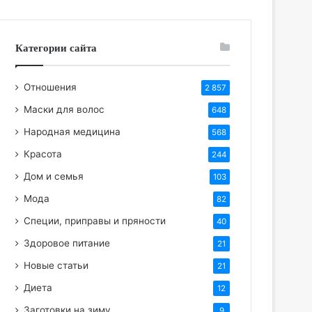
Категории сайта
Отношения
2 857
Маски для волос
648
Народная медицина
568
Красота
244
Дом и семья
103
Мода
82
Специи, приправы и пряности
40
Здоровое питание
21
Новые статьи
21
Диета
12
Заготовки на зиму
9