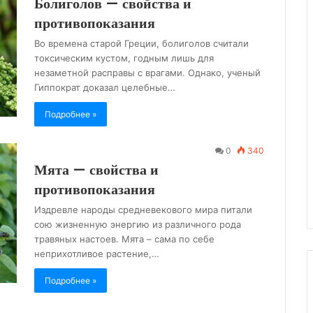
Болиголов — свойства и
противопоказания
Во времена старой Греции, болиголов считали
токсическим кустом, годным лишь для
незаметной расправы с врагами. Однако, ученый
Гиппократ доказал целебные…
Подробнее »
0
340
Мята — свойства и
противопоказания
Издревле народы средневекового мира питали
сою жизненную энергию из различного рода
травяных настоев. Мята – сама по себе
неприхотливое растение,…
Подробнее »