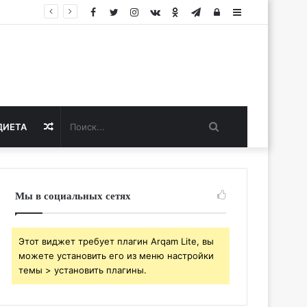
Facebook
Twitter
Instagram
vk.com
Одноклассники
Telegram
Авторизация
Sidebar
Поиск...
Случайная
ДИЕТА
статья
Мы в социальных сетях
Этот виджет требует плагин Arqam Lite, вы
можете установить его из меню настройки
темы > установить плагины.