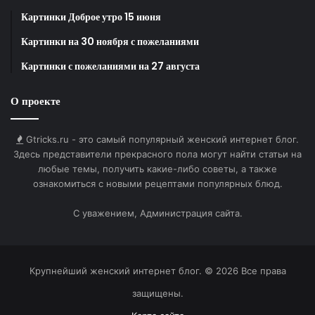
Картинки Доброе утро 15 июня
Картинки на 30 ноября с пожеланиями
Картинки с пожеланиями на 27 августа
О проекте
Gtricks.ru - это самый популярный женский интернет блог.
Здесь представители прекрасного пола могут найти статьи на
любые темы, получить какие-либо советы, а также
ознакомиться с новыми рецептами популярных блюд.
Помимо самих трусиков, Ким также показала
весьма откровенную рекламную фотосессию,
С уважением, Администрация сайта.
однако на свежих кадрах белье на моделях было
размыто — видимо, во избежание бана от
социальных площадок.
Крупнейший женский интернет блог. © 2026 Все права
защищены.