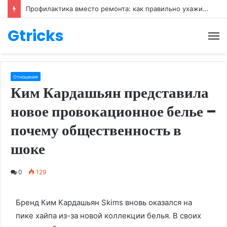
Профилактика вместо ремонта: как правильно ухаживать за обувью
Gtricks
М
Отношения
Ким Кардашьян представила
новое провокационное белье –
почему общественность в
шоке
0
129
Бренд Ким Кардашьян Skims вновь оказался на
пике хайпа из-за новой коллекции белья. В своих