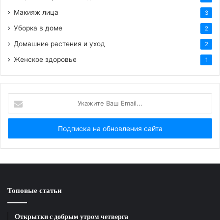
Макияж лица
3
Розовые полевые цветы.
Уборка в доме
2
Домашние растения и уход
2
Женское здоровье
1
HTML-код для вставки на сайт и блог:
Укажите
Ваш
BB-код для вставки на форум:
Email...
Ссылка на изображение:
Доброе утро!
Топовые статьи
Открытки с добрым утром четверга