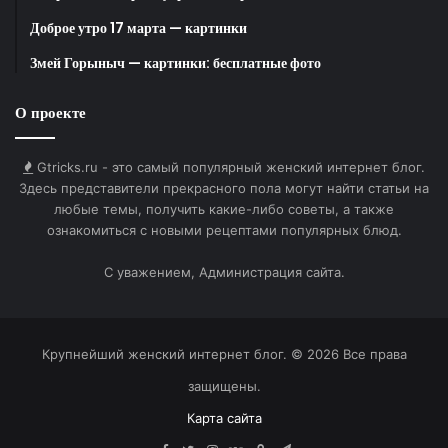
HTML-код для вставки на сайт и блог:
Доброе утро 17 марта — картинки
Змей Горыныч — картинки: бесплатные фото
BB-код для вставки на форум:
О проекте
Ссылка на изображение:
Хорошего дня 7 августа!
Gtricks.ru - это самый популярный женский интернет блог.
Здесь представители прекрасного пола могут найти статьи на
любые темы, получить какие-либо советы, а также
ознакомиться с новыми рецептами популярных блюд.
С уважением, Администрация сайта.
HTML-код для вставки на сайт и блог:
BB-код для вставки на форум:
Крупнейший женский интернет блог. © 2026 Все права
защищены.
Ссылка на изображение:
Карта сайта
Наслаждайся в полной мере отдыхом.