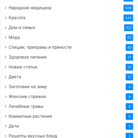
Народная медицина
568
Красота
244
HTML-код для вставки на сайт и блог:
Дом и семья
103
BB-код для вставки на форум:
Мода
82
Специи, приправы и пряности
40
Ссылка на изображение:
Здоровое питание
21
Открытка на 7 августа добрый вечер!
Новые статьи
21
Диета
12
Заготовки на зиму
9
Женские стрижки
8
HTML-код для вставки на сайт и блог:
Лечебные травы
8
Комнатные растения
6
BB-код для вставки на форум:
Дети
5
Рецепты вкусных блюд
3
Ссылка на изображение: