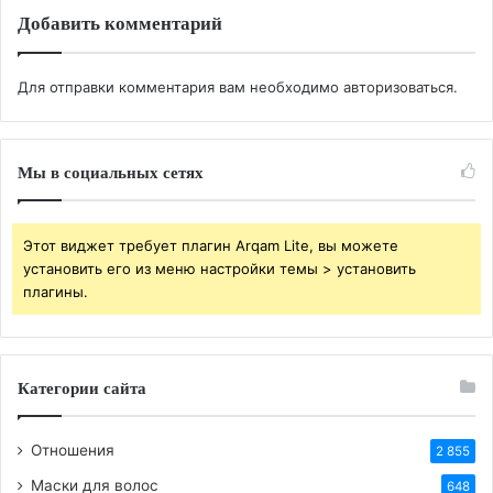
BB-код для вставки на форум:
Добавить комментарий
Ссылка на изображение:
Для отправки комментария вам необходимо
авторизоваться
.
Добрый вечер 31 июля!
Мы в социальных сетях
Этот виджет требует плагин Arqam Lite, вы можете
HTML-код для вставки на сайт и блог:
установить его из меню настройки темы > установить
плагины.
BB-код для вставки на форум:
Ссылка на изображение:
Категории сайта
Маленькие цветочки летом.
Отношения
2 855
Маски для волос
648