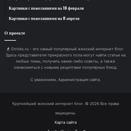
HTML-код для вставки на сайт и блог:
Картинки с пожеланиями на 18 февраля
Картинки с пожеланиями на 8 апреля
BB-код для вставки на форум:
О проекте
Ссылка на изображение:
Спокойной ночи!
Gtricks.ru - это самый популярный женский интернет блог.
Здесь представители прекрасного пола могут найти статьи на
любые темы, получить какие-либо советы, а также
ознакомиться с новыми рецептами популярных блюд.
С уважением, Администрация сайта.
HTML-код для вставки на сайт и блог:
BB-код для вставки на форум:
Крупнейший женский интернет блог. © 2026 Все права
защищены.
Ссылка на изображение:
Карта сайта
Доброе утро 31 июля!