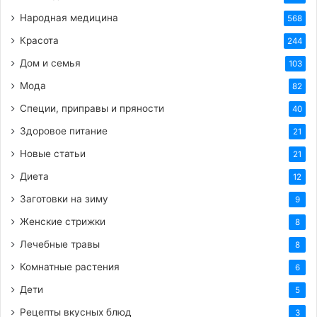
Народная медицина
568
Красота
244
HTML-код для вставки на сайт и блог:
Дом и семья
103
BB-код для вставки на форум:
Мода
82
Специи, приправы и пряности
40
Ссылка на изображение:
Здоровое питание
21
С добрым утром!
Новые статьи
21
Диета
12
Заготовки на зиму
9
Женские стрижки
8
HTML-код для вставки на сайт и блог:
Лечебные травы
8
Комнатные растения
6
BB-код для вставки на форум:
Дети
5
Рецепты вкусных блюд
3
Ссылка на изображение: