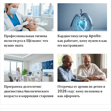
HTML-код для вставки на сайт и блог:
Профессиональная гигиена
Кардиостимулятор Apollo:
полости рта в Щёлково: что
как работает, кому нужен и как
BB-код для вставки на форум:
нужно знать
его настраивают
Ссылка на изображение:
Озаряйте всех улыбкой.
Программа долголетия:
Отсрочка от армии по детям в
диагностика биологического
2026 году: кому положена и
возраста и коррекция старения
как оформить
HTML-код для вставки на сайт и блог: