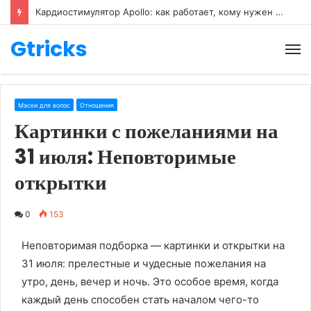
Кардиостимулятор Apollo: как работает, кому нужен и как его настраивают
Gtricks
М
Маски для волос
Отношения
Картинки с пожеланиями на
31 июля: Неповторимые
открытки
0
153
Неповторимая подборка — картинки и открытки на
31 июля: прелестные и чудесные пожелания на
утро, день, вечер и ночь. Это особое время, когда
каждый день способен стать началом чего-то