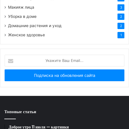
Макияж лица
3
Уборка в доме
2
Домашние растения и уход
2
HTML-код для вставки на сайт и блог:
Женское здоровье
1
BB-код для вставки на форум:
Укажите
Ссылка на изображение:
Ваш
Email...
Добрый вечер!
Топовые статьи
HTML-код для вставки на сайт и блог:
Доброе утро 11 июля — картинки
BB-код для вставки на форум: