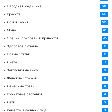
Народная медицина
568
BB-код для вставки на форум:
Красота
244
Дом и семья
103
Ссылка на изображение:
Мода
82
Открытка на 26 ноября!
Специи, приправы и пряности
40
Здоровое питание
21
Новые статьи
21
Диета
12
HTML-код для вставки на сайт и блог:
Заготовки на зиму
9
Женские стрижки
8
BB-код для вставки на форум:
Лечебные травы
8
Комнатные растения
Ссылка на изображение:
6
Дети
5
Радости и успеха.
Рецепты вкусных блюд
3