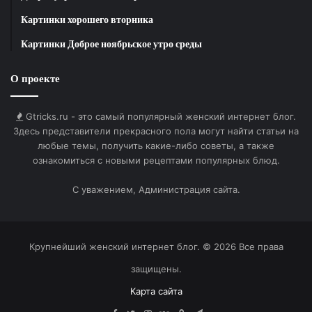
Картинки хорошего вторника
Ссылка на изображение:
Картинки Доброе ноябрьское утро среды
Спокойной ночи 26 ноября!
О проекте
Gtricks.ru - это самый популярный женский интернет блог.
Здесь представители прекрасного пола могут найти статьи на
любые темы, получить какие-либо советы, а также
HTML-код для вставки на сайт и блог:
ознакомиться с новыми рецептами популярных блюд.
С уважением, Администрация сайта.
BB-код для вставки на форум:
Ссылка на изображение:
Крупнейший женский интернет блог. © 2026 Все права
Классного настроения.
защищены.
Карта сайта