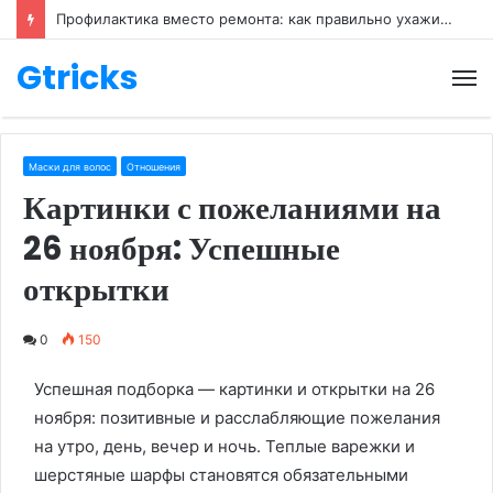
Профилактика вместо ремонта: как правильно ухаживать за обувью
Gtricks
М
Маски для волос
Отношения
Картинки с пожеланиями на
26 ноября: Успешные
открытки
0
150
Успешная подборка — картинки и открытки на 26
ноября: позитивные и расслабляющие пожелания
на утро, день, вечер и ночь. Теплые варежки и
шерстяные шарфы становятся обязательными