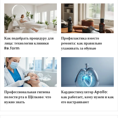
HTML-код для вставки на сайт и блог:
BB-код для вставки на форум:
Как подобрать процедуру для
Профилактика вместо
Ссылка на изображение:
лица: технологии клиники
ремонта: как правильно
Re.form
ухаживать за обувью
Хорошего дня 26 ноября!
HTML-код для вставки на сайт и блог:
Профессиональная гигиена
Кардиостимулятор Apollo:
полости рта в Щёлково: что
как работает, кому нужен и как
BB-код для вставки на форум:
нужно знать
его настраивают
Ссылка на изображение: