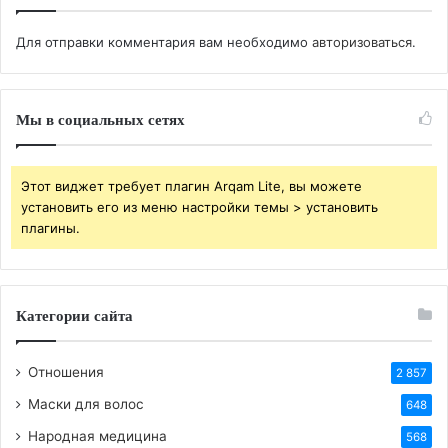
Спокойной ночи 15 сентября!
Для отправки комментария вам необходимо
авторизоваться
.
Мы в социальных сетях
Сладкого пробуждения.
Этот виджет требует плагин Arqam Lite, вы можете
установить его из меню настройки темы > установить
Хорошего дня!
плагины.
Категории сайта
Благоприятная картинка на 15 сентября добрый
вечер!
Отношения
2 857
Маски для волос
648
Народная медицина
568