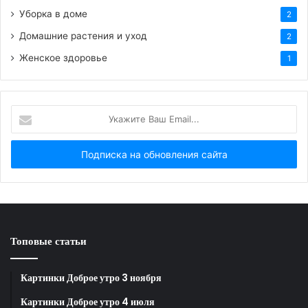
Уборка в доме
2
Домашние растения и уход
2
Вдохновляющая открытка с добрым утром 15
Женское здоровье
1
сентября!
Укажите
Ваш
Счастья и много смеха.
Email...
Наслаждения и доброго вечера!
Топовые статьи
Спокойной ночи 15 сентября!
Картинки Доброе утро 3 ноября
Картинки Доброе утро 4 июля