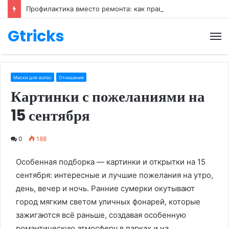
Профилактика вместо ремонта: как правильно ухаживать за обувью
Gtricks
М
Маски для волос
Отношения
Картинки с пожеланиями на
15 сентября
0
188
Особенная подборка — картинки и открытки на 15
сентября: интересные и лучшие пожелания на утро,
день, вечер и ночь. Ранние сумерки окутывают
город мягким светом уличных фонарей, которые
зажигаются всё раньше, создавая особенную
романтическую атмосферу в парках и на