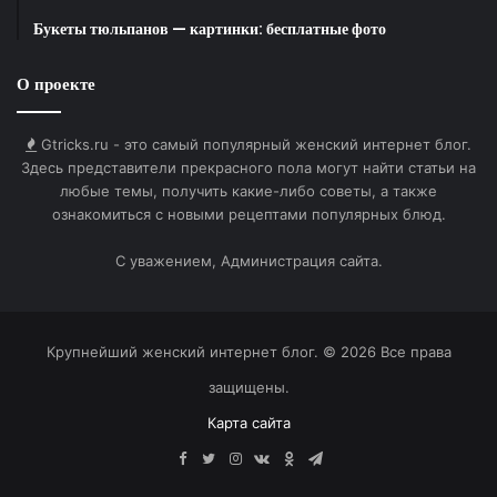
Букеты тюльпанов — картинки: бесплатные фото
Осуществи свои желания.
О проекте
Gtricks.ru - это самый популярный женский интернет блог.
Здесь представители прекрасного пола могут найти статьи на
Удачи и хорошего дня!
любые темы, получить какие-либо советы, а также
ознакомиться с новыми рецептами популярных блюд.
С уважением, Администрация сайта.
Бодрая картинка добрый вечер 15 сентября!
Крупнейший женский интернет блог. © 2026 Все права
защищены.
Темный лес осенью.
Карта сайта
Facebook
Twitter
Instagram
vk.com
Одноклассники
Telegram