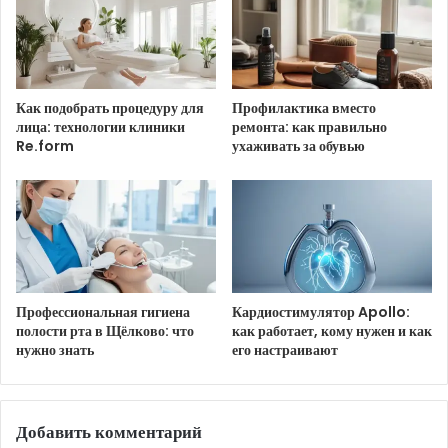
Спокойной ночи!
Как подобрать процедуру для
Профилактика вместо
лица: технологии клиники
ремонта: как правильно
Re.form
ухаживать за обувью
Открытка на 15 сентября!
Прекрасного настроения.
Профессиональная гигиена
Кардиостимулятор Apollo:
полости рта в Щёлково: что
как работает, кому нужен и как
нужно знать
его настраивают
Добрый вечер!
Добавить комментарий