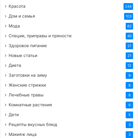
Мягкий котик на природе.
Красота
244
Дом и семья
103
Мода
82
Доброе утро!
Специи, приправы и пряности
40
Здоровое питание
21
Новые статьи
21
Хорошего дня 15 сентября!
Диета
12
Заготовки на зиму
9
Женские стрижки
8
Лечебные травы
8
Отлично проведи время.
Комнатные растения
6
Дети
5
Рецепты вкусных блюд
3
Нежных снов, спокойной ночи!
Макияж лица
3