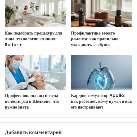
Ссылка на изображение:
Хорошего дня 7 сентября!
Как подобрать процедуру для
Профилактика вместо
лица: технологии клиники
ремонта: как правильно
Re.form
ухаживать за обувью
HTML-код для вставки на сайт и блог:
BB-код для вставки на форум:
Ссылка на изображение:
Профессиональная гигиена
Кардиостимулятор Apollo:
полости рта в Щёлково: что
как работает, кому нужен и как
Улыбок и много вдохновения.
нужно знать
его настраивают
Добавить комментарий
HTML-код для вставки на сайт и блог: