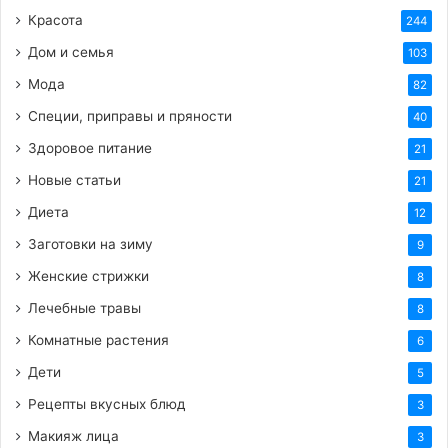
Красота
244
Дом и семья
103
HTML-код для вставки на сайт и блог:
Мода
82
BB-код для вставки на форум:
Специи, приправы и пряности
40
Здоровое питание
21
Ссылка на изображение:
Новые статьи
21
Удачи и прекрасных результатов.
Диета
12
Заготовки на зиму
9
Женские стрижки
8
Лечебные травы
8
HTML-код для вставки на сайт и блог:
Комнатные растения
6
BB-код для вставки на форум:
Дети
5
Рецепты вкусных блюд
3
Ссылка на изображение:
Макияж лица
3