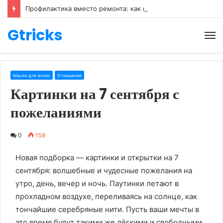
Профилактика вместо ремонта: как правильно ухаживать за обувью
Gtricks
М
Маски для волос
Отношения
Картинки на 7 сентября с
пожеланиями
0
159
Новая подборка — картинки и открытки на 7
сентября: волшебные и чудесные пожелания на
утро, день, вечер и ночь. Паутинки летают в
прохладном воздухе, переливаясь на солнце, как
тончайшие серебряные нити. Пусть ваши мечты в
это время будут такими же лёгкими и свободными,