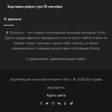
Картинки доброе утро 10 сентября
Ссылка на изображение:
О проекте
Смеха и радости.
Gtricks.ru - это самый популярный женский интернет блог.
Здесь представители прекрасного пола могут найти статьи на
любые темы, получить какие-либо советы, а также
HTML-код для вставки на сайт и блог:
ознакомиться с новыми рецептами популярных блюд.
BB-код для вставки на форум:
С уважением, Администрация сайта.
Ссылка на изображение:
Крупнейший женский интернет блог. © 2026 Все права
Хорошего дня!
защищены.
Карта сайта
Facebook
Twitter
Instagram
vk.com
Одноклассники
Telegram
HTML-код для вставки на сайт и блог: