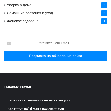
Добрый вечер!
Уборка в доме
2
Домашние растения и уход
2
Женское здоровье
1
HTML-код для вставки на сайт и блог:
Укажите
BB-код для вставки на форум:
Ваш
Email...
Ссылка на изображение:
Спокойной ночи 7 сентября!
Топовые статьи
HTML-код для вставки на сайт и блог:
Картинки с пожеланиями на 27 августа
BB-код для вставки на форум:
Картинки на 14 мая с пожеланиями