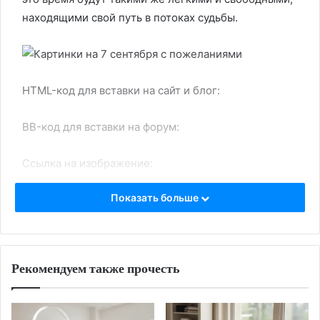
находящими свой путь в потоках судьбы.
HTML-код для вставки на сайт и блог:
BB-код для вставки на форум:
Ссылка на изображение:
Показать больше
Веселые эмоции собачки.
Рекомендуем также прочесть
HTML-код для вставки на сайт и блог:
BB-код для вставки на форум: