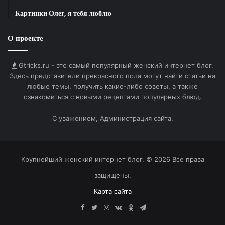
BB-код для вставки на форум:
Картинки Олег, я тебя люблю
Ссылка на изображение:
О проекте
Занимательный маленький утенок.
Gtricks.ru - это самый популярный женский интернет блог.
Здесь представители прекрасного пола могут найти статьи на
любые темы, получить какие-либо советы, а также
ознакомиться с новыми рецептами популярных блюд.
HTML-код для вставки на сайт и блог:
С уважением, Администрация сайта.
BB-код для вставки на форум:
Ссылка на изображение:
Крупнейший женский интернет блог. © 2026 Все права
защищены.
Добрый вечер!
Карта сайта
Facebook
Twitter
Instagram
vk.com
Одноклассники
Telegram