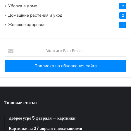
Уборка в доме
2
Спокойной ночи!
Домашние растения и уход
2
Женское здоровье
1
HTML-код для вставки на сайт и блог:
Укажите
Ваш
BB-код для вставки на форум:
Email...
Ссылка на изображение:
Доброе утро 21 июня!
Топовые статьи
HTML-код для вставки на сайт и блог:
Доброе утро 5 февраля — картинки
Картинки на 27 апреля с пожеланиями