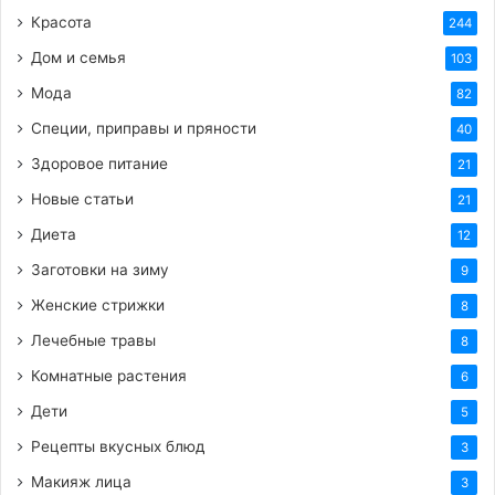
Красота
244
Дом и семья
103
HTML-код для вставки на сайт и блог:
Мода
82
Специи, приправы и пряности
40
BB-код для вставки на форум:
Здоровое питание
21
Новые статьи
21
Ссылка на изображение:
Диета
12
Приятных тебе эмоций.
Заготовки на зиму
9
Женские стрижки
8
Лечебные травы
8
HTML-код для вставки на сайт и блог:
Комнатные растения
6
Дети
5
BB-код для вставки на форум:
Рецепты вкусных блюд
3
Макияж лица
3
Ссылка на изображение: