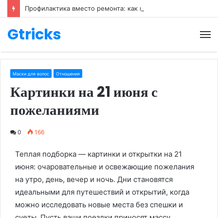
Профилактика вместо ремонта: как правильно ухаживать за обувью
Gtricks
М
Маски для волос
Отношения
Картинки на 21 июня с
пожеланиями
0
166
Теплая подборка — картинки и открытки на 21
июня: очаровательные и освежающие пожелания
на утро, день, вечер и ночь. Дни становятся
идеальными для путешествий и открытий, когда
можно исследовать новые места без спешки и
суеты. Пусть ваши поездки приносят массу