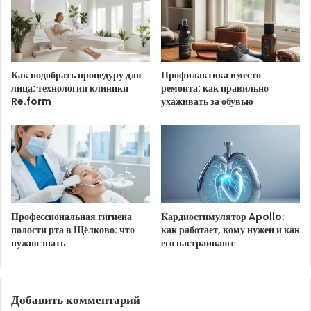
BB-код для вставки на форум:
Ссылка на изображение:
Как подобрать процедуру для
Профилактика вместо
Добрый вечер 21 июня!
лица: технологии клиники
ремонта: как правильно
Re.form
ухаживать за обувью
HTML-код для вставки на сайт и блог:
BB-код для вставки на форум:
Профессиональная гигиена
Кардиостимулятор Apollo:
Ссылка на изображение:
полости рта в Щёлково: что
как работает, кому нужен и как
нужно знать
его настраивают
Красные лепестки мака.
Добавить комментарий