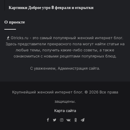
Картинки Доброе утро 8 февраля и открытки
Маленькая луна над деревьями.
О проекте
Gtricks.ru - это самый популярный женский интернет блог.
HTML-код для вставки на сайт и блог:
Здесь представители прекрасного пола могут найти статьи на
любые темы, получить какие-либо советы, а также
BB-код для вставки на форум:
ознакомиться с новыми рецептами популярных блюд.
С уважением, Администрация сайта.
Ссылка на изображение:
Звезды и облака на небе.
Крупнейший женский интернет блог. © 2026 Все права
защищены.
Карта сайта
HTML-код для вставки на сайт и блог:
Facebook
Twitter
Instagram
vk.com
Одноклассники
Telegram
BB-код для вставки на форум: