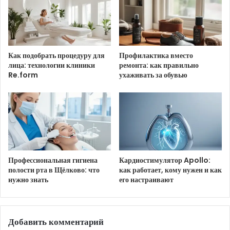
Озеро и лесом и горами ночью.
Как подобрать процедуру для
Профилактика вместо
лица: технологии клиники
ремонта: как правильно
Re.form
ухаживать за обувью
HTML-код для вставки на сайт и блог:
BB-код для вставки на форум:
Ссылка на изображение:
Белые лучи луны на море.
Профессиональная гигиена
Кардиостимулятор Apollo:
полости рта в Щёлково: что
как работает, кому нужен и как
нужно знать
его настраивают
HTML-код для вставки на сайт и блог:
Добавить комментарий