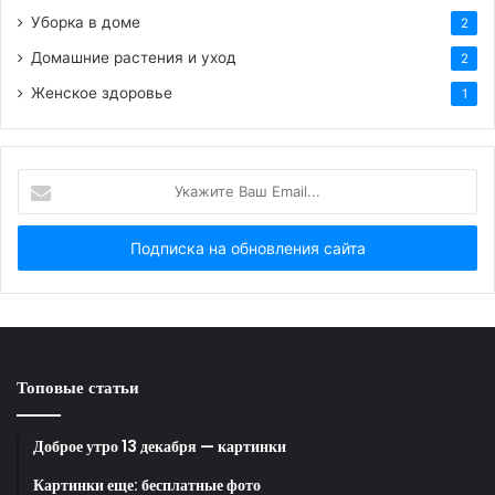
Уборка в доме
2
Домашние растения и уход
2
HTML-код для вставки на сайт и блог:
Женское здоровье
1
BB-код для вставки на форум:
Укажите
Ссылка на изображение:
Ваш
Email...
Теплый летний вечер.
HTML-код для вставки на сайт и блог:
Топовые статьи
BB-код для вставки на форум:
Доброе утро 13 декабря — картинки
Ссылка на изображение:
Картинки еще: бесплатные фото