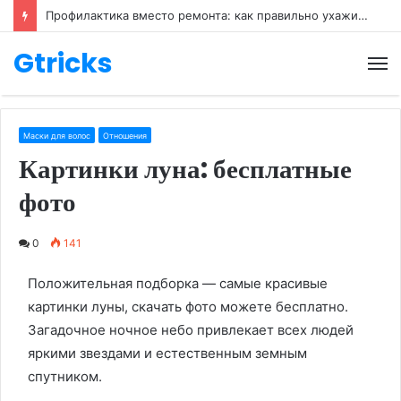
Профилактика вместо ремонта: как правильно ухаживать за обувью
Gtricks
М
Маски для волос
Отношения
Картинки луна: бесплатные
фото
0
141
Положительная подборка — самые красивые
картинки луны, скачать фото можете бесплатно.
Загадочное ночное небо привлекает всех людей
яркими звездами и естественным земным
спутником.