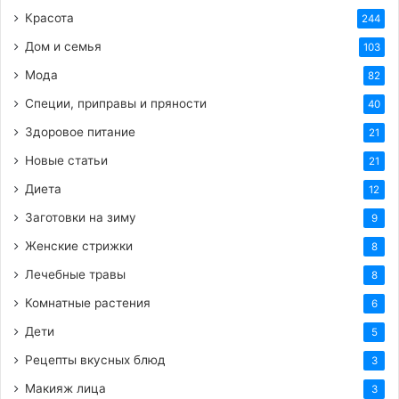
HTML-код для вставки на сайт и блог:
Красота
244
Дом и семья
103
BB-код для вставки на форум:
Мода
82
Ссылка на изображение:
Специи, приправы и пряности
40
Здоровое питание
21
Красивое полнолуние над водой.
Новые статьи
21
Диета
12
Заготовки на зиму
9
HTML-код для вставки на сайт и блог:
Женские стрижки
8
Лечебные травы
8
BB-код для вставки на форум:
Комнатные растения
6
Ссылка на изображение:
Дети
5
Рецепты вкусных блюд
3
Земля, ее спутник и солнце.
Макияж лица
3