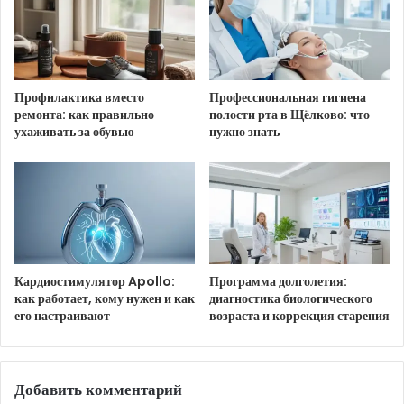
Ссылка на изображение:
С добрым утром 8 апреля!
Профилактика вместо
Профессиональная гигиена
ремонта: как правильно
полости рта в Щёлково: что
ухаживать за обувью
нужно знать
HTML-код для вставки на сайт и блог:
BB-код для вставки на форум:
Ссылка на изображение:
Кардиостимулятор Apollo:
Программа долголетия:
Улыбок и прекрасного настроения.
как работает, кому нужен и как
диагностика биологического
его настраивают
возраста и коррекция старения
HTML-код для вставки на сайт и блог:
Добавить комментарий