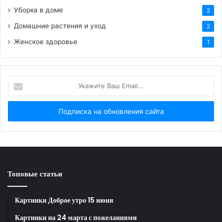
Уборка в доме
2
Домашние растения и уход
2
Женское здоровье
1
HTML-код для вставки на сайт и блог:
BB-код для вставки на форум:
Укажите
Ваш
Ссылка на изображение:
Email...
Позитива и доброго утра 8 апреля!
HTML-код для вставки на сайт и блог:
Топовые статьи
BB-код для вставки на форум:
Картинки Доброе утро 15 июня
Картинки на 24 марта с пожеланиями