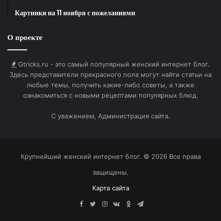
Ссылка на изображение:
Картинки на 11 ноября с пожеланиями
Волшебная бабочка летит.
О проекте
Gtricks.ru - это самый популярный женский интернет блог.
Здесь представители прекрасного пола могут найти статьи на
HTML-код для вставки на сайт и блог:
любые темы, получить какие-либо советы, а также
ознакомиться с новыми рецептами популярных блюд.
BB-код для вставки на форум:
С уважением, Администрация сайта.
Ссылка на изображение:
Солнечного настроения на весь день.
Крупнейший женский интернет блог. © 2026 Все права
защищены.
Карта сайта
HTML-код для вставки на сайт и блог:
Facebook
Twitter
Instagram
vk.com
Одноклассники
Telegram