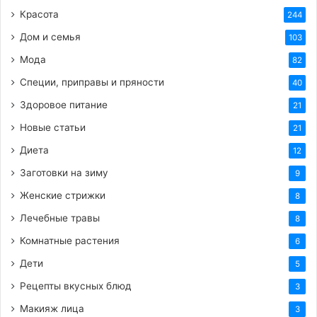
Красота
244
HTML-код для вставки на сайт и блог:
Дом и семья
103
BB-код для вставки на форум:
Мода
82
Специи, приправы и пряности
40
Ссылка на изображение:
Здоровое питание
21
Новые статьи
21
Смешной кот на природе.
Диета
12
Заготовки на зиму
9
Женские стрижки
8
HTML-код для вставки на сайт и блог:
Лечебные травы
8
BB-код для вставки на форум:
Комнатные растения
6
Дети
5
Ссылка на изображение:
Рецепты вкусных блюд
3
Макияж лица
3
Бодрости и много энергии.