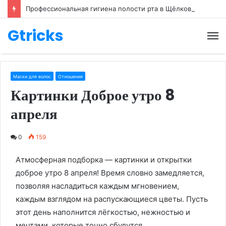
Профессиональная гигиена полости рта в Щёлково: что нужно знать
Gtricks
М
Маски для волос
Отношения
Картинки Доброе утро 8
апреля
0
159
Атмосферная подборка — картинки и открытки
доброе утро 8 апреля! Время словно замедляется,
позволяя насладиться каждым мгновением,
каждым взглядом на распускающиеся цветы. Пусть
этот день наполнится лёгкостью, нежностью и
мечтами, которые точно сбудутся.