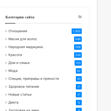
Категории сайта
Отношения
2 855
Маски для волос
648
Народная медицина
568
Красота
244
Дом и семья
103
Мода
82
Специи, приправы и пряности
40
Здоровое питание
21
Новые статьи
21
Диета
12
Заготовки на зиму
9