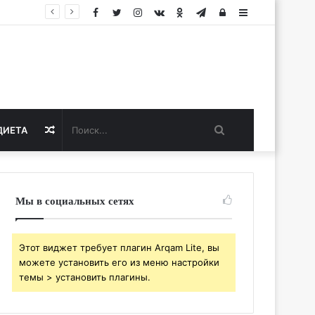
Facebook
Twitter
Instagram
vk.com
Одноклассники
Telegram
Авторизация
Sidebar
Поиск...
Случайная
ДИЕТА
статья
Мы в социальных сетях
Этот виджет требует плагин Arqam Lite, вы
можете установить его из меню настройки
темы > установить плагины.