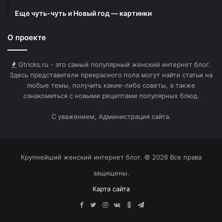
Еще чуть-чуть и Новый год — картинки
HTML-код для вставки на сайт и блог:
О проекте
BB-код для вставки на форум:
Gtricks.ru - это самый популярный женский интернет блог.
Ссылка на изображение:
Здесь представители прекрасного пола могут найти статьи на
любые темы, получить какие-либо советы, а также
Осуществления планов.
ознакомиться с новыми рецептами популярных блюд.
С уважением, Администрация сайта.
HTML-код для вставки на сайт и блог:
Крупнейший женский интернет блог. © 2026 Все права
BB-код для вставки на форум:
защищены.
Карта сайта
Ссылка на изображение:
Facebook
Twitter
Instagram
vk.com
Одноклассники
Telegram
Шарф на зайчике.