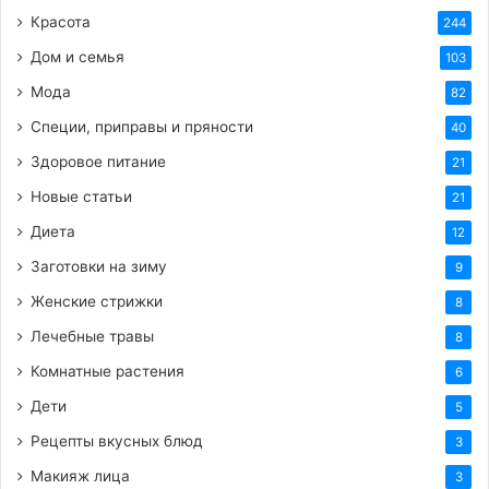
Ссылка на изображение:
Красота
244
Дом и семья
103
Открытка доброе утро 23 января!
Мода
82
Специи, приправы и пряности
40
Здоровое питание
21
HTML-код для вставки на сайт и блог:
Новые статьи
21
BB-код для вставки на форум:
Диета
12
Заготовки на зиму
9
Ссылка на изображение:
Женские стрижки
8
Лечебные травы
8
Проведи день с пользой.
Комнатные растения
6
Дети
5
Рецепты вкусных блюд
3
HTML-код для вставки на сайт и блог:
Макияж лица
3