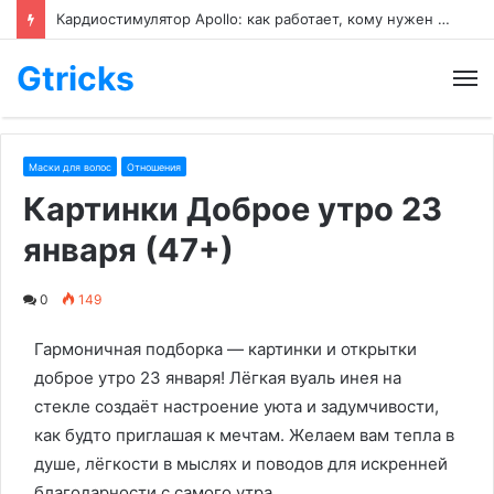
Кардиостимулятор Apollo: как работает, кому нужен и как его настраивают
Gtricks
М
Маски для волос
Отношения
Картинки Доброе утро 23
января (47+)
0
149
Гармоничная подборка — картинки и открытки
доброе утро 23 января! Лёгкая вуаль инея на
стекле создаёт настроение уюта и задумчивости,
как будто приглашая к мечтам. Желаем вам тепла в
душе, лёгкости в мыслях и поводов для искренней
благодарности с самого утра.