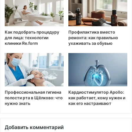
HTML-код для вставки на сайт и блог:
BB-код для вставки на форум:
Как подобрать процедуру
Профилактика вместо
для лица: технологии
ремонта: как правильно
Ссылка на изображение:
клиники Re.form
ухаживать за обувью
С добрым утром 23 января!
HTML-код для вставки на сайт и блог:
Профессиональная гигиена
Кардиостимулятор Apollo:
полости рта в Щёлково: что
как работает, кому нужен и
BB-код для вставки на форум:
нужно знать
как его настраивают
Ссылка на изображение:
Добавить комментарий
Положительных эмоций.