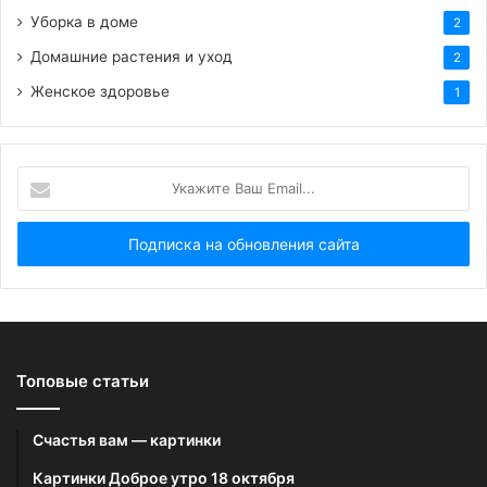
BB-код для вставки на форум:
Уборка в доме
2
Домашние растения и уход
2
Ссылка на изображение:
Женское здоровье
1
Милая белочка.
Укажите
Ваш
Email...
HTML-код для вставки на сайт и блог:
BB-код для вставки на форум:
Ссылка на изображение:
Топовые статьи
Гармонии и доброго утра 23 января!
Счастья вам — картинки
Картинки Доброе утро 18 октября