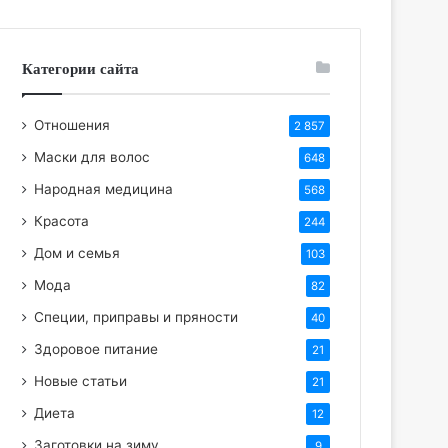
Категории сайта
Отношения
2 857
Маски для волос
648
Народная медицина
568
Красота
244
Дом и семья
103
Мода
82
Специи, приправы и пряности
40
Здоровое питание
21
Новые статьи
21
Диета
12
Заготовки на зиму
9