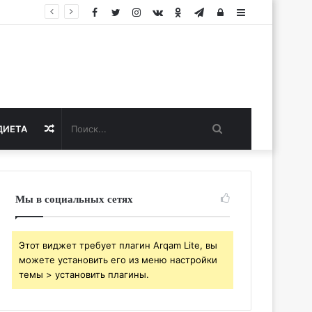
Facebook
Twitter
Instagram
vk.com
Одноклассники
Telegram
Авторизация
Sidebar
Поиск...
Случайная
ДИЕТА
статья
Мы в социальных сетях
Этот виджет требует плагин Arqam Lite, вы
можете установить его из меню настройки
темы > установить плагины.