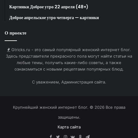
Картинки Доброе утро 22 апреля (48+)
Доброе апрельское утро четверга — картинки
Фото: freepikfreepik.com
О проекте
Вьетнам
Gtricks.ru - это самый популярный женский интернет блог.
Учителей принято чествовать 20 ноября. Нередко
Здесь представители прекрасного пола могут найти статьи на
поздравление превращается в домашний визит:
любые темы, получить какие-либо советы, а также
ученики приходят к педагогам с красными розами,
ознакомиться с новыми рецептами популярных блюд.
сладостями и долгими разговорами —
С уважением, Администрация сайта.
благодарность здесь теплее формальностей.
Таиланд
Крупнейший женский интернет блог. © 2026 Все права
«Здесь у цветов есть своя „грамматика“: на
защищены.
церемонии Wai Kru (традиционное выражение
Карта сайта
почитания труда учителей) школьники подносят
Facebook
Twitter
Instagram
vk.com
Одноклассники
Telegram