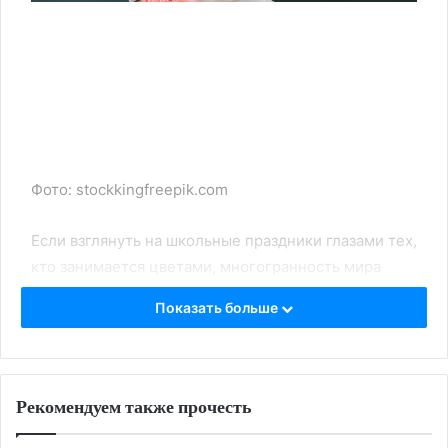
Фото: stockkingfreepik.com
Если взглянуть на школьные праздники глазами тех,
кто занимается цветами, многогранность мира
поражает. Где-то педагогов купают в море осенних
Показать больше
букетов, где-то благодарят минималистично —
одной веточкой или открыткой, а порой дар
заменяют ритуалом, в котором каждый лепесток
имеет смысл. О том, какие бывают самые
Рекомендуем также прочесть
интересные традиции дарения цветов учителям в