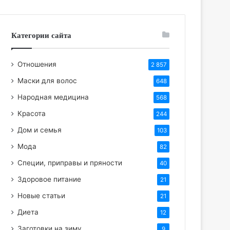
Категории сайта
Отношения
2 857
Маски для волос
648
Народная медицина
568
Красота
244
Дом и семья
103
Мода
82
Специи, приправы и пряности
40
Здоровое питание
21
Новые статьи
21
Диета
12
Заготовки на зиму
9