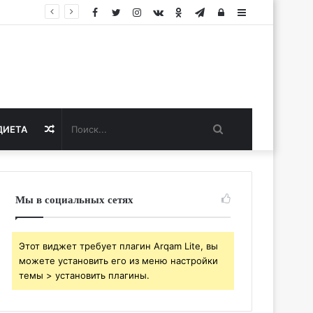
Facebook
Twitter
Instagram
vk.com
Одноклассники
Telegram
Авторизация
Sidebar
Поиск...
Случайная
ДИЕТА
статья
Мы в социальных сетях
Этот виджет требует плагин Arqam Lite, вы
можете установить его из меню настройки
темы > установить плагины.