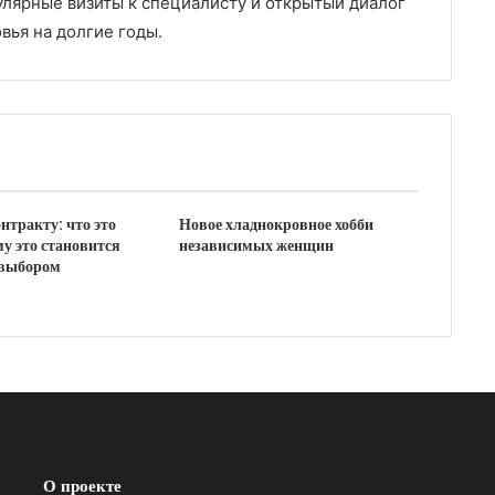
улярные визиты к специалисту и открытый диалог
вья на долгие годы.
нтракту: что это
Новое хладнокровное хобби
му это становится
независимых женщин
 выбором
О проекте