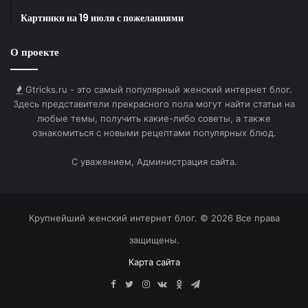
Ссылка на изображение:
Картинки на 19 июля с пожеланиями
Яркости и доброго утра 2 июня!
О проекте
Gtricks.ru - это самый популярный женский интернет блог.
Здесь представители прекрасного пола могут найти статьи на
HTML-код для вставки на сайт и блог:
любые темы, получить какие-либо советы, а также
ознакомиться с новыми рецептами популярных блюд.
BB-код для вставки на форум:
С уважением, Администрация сайта.
Ссылка на изображение:
Пусть лучи солнца постучат в окно.
Крупнейший женский интернет блог. © 2026 Все права
защищены.
Карта сайта
HTML-код для вставки на сайт и блог:
Facebook
Twitter
Instagram
vk.com
Одноклассники
Telegram