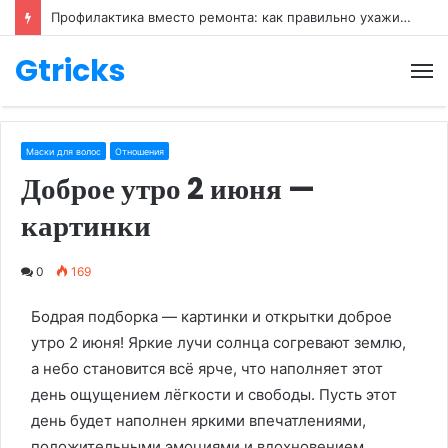
Профилактика вместо ремонта: как правильно ухаживать за обувью
Gtricks
М
Маски для волос
Отношения
Доброе утро 2 июня —
картинки
0
169
Бодрая подборка — картинки и открытки доброе
утро 2 июня! Яркие лучи солнца согревают землю,
а небо становится всё ярче, что наполняет этот
день ощущением лёгкости и свободы. Пусть этот
день будет наполнен яркими впечатлениями,
положительными эмоциями и вдохновением.