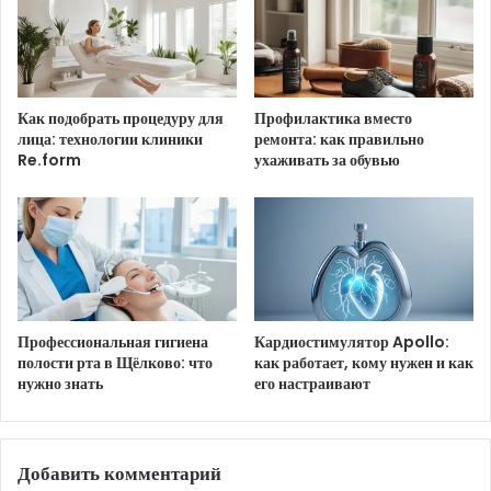
Ссылка на изображение:
Пусть надежды осуществятся.
Как подобрать процедуру для
Профилактика вместо
лица: технологии клиники
ремонта: как правильно
Re.form
ухаживать за обувью
HTML-код для вставки на сайт и блог:
BB-код для вставки на форум:
Ссылка на изображение:
Профессиональная гигиена
Кардиостимулятор Apollo:
С добрым утром 2 июня!
полости рта в Щёлково: что
как работает, кому нужен и как
нужно знать
его настраивают
HTML-код для вставки на сайт и блог:
Добавить комментарий