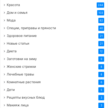
Красота
244
HTML-код для вставки на сайт и блог:
Дом и семья
103
BB-код для вставки на форум:
Мода
82
Специи, приправы и пряности
40
Ссылка на изображение:
Здоровое питание
21
Новые статьи
21
Открытка доброе утро 2 июня!
Диета
12
Заготовки на зиму
9
Женские стрижки
8
HTML-код для вставки на сайт и блог:
Лечебные травы
8
BB-код для вставки на форум:
Комнатные растения
6
Дети
5
Ссылка на изображение:
Рецепты вкусных блюд
3
Макияж лица
3
Теплого начала дня.