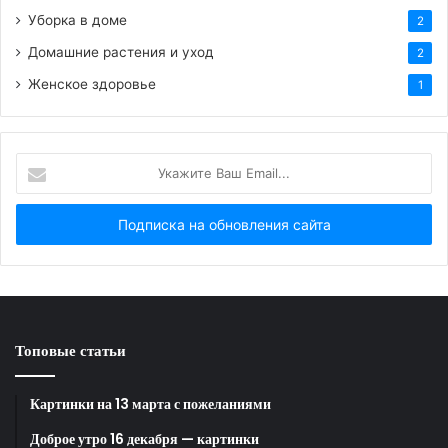
Уборка в доме
2
Домашние растения и уход
2
Женское здоровье
1
HTML-код для вставки на сайт и блог:
BB-код для вставки на форум:
Укажите
Ваш
Ссылка на изображение:
Email...
Спелые куски арбуза.
HTML-код для вставки на сайт и блог:
Топовые статьи
BB-код для вставки на форум:
Картинки на 13 марта с пожеланиями
Доброе утро 16 декабря — картинки