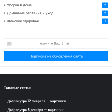
Уборка в доме
2
Домашние растения и уход
2
HTML-код для вставки на сайт и блог:
Женское здоровье
1
BB-код для вставки на форум:
Укажите
Ссылка на изображение:
Ваш
Email...
Бодрости и доброго утра 13 июля!
HTML-код для вставки на сайт и блог:
Топовые статьи
BB-код для вставки на форум:
Доброе утро 12 февраля — картинки
Ссылка на изображение:
Доброе утро 8 декабря — картинки