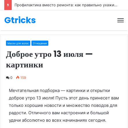
Профилактика вместо ремонта: как правильно ухаживать за обувью
Gtricks
М
Маски для волос
Отношения
Доброе утро 13 июля —
картинки
0
159
Мечтательная подборка — картинки и открытки
доброе утро 13 июля! Пусть этот день принесет вам
только хорошие новости и множество поводов для
радости. Отличного вам настроения и большой
удачи абсолютно во всех начинаниях сегодня.