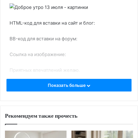
HTML-код для вставки на сайт и блог:
BB-код для вставки на форум:
Ссылка на изображение:
Приятных впечатлений желаю.
Показать больше
HTML-код для вставки на сайт и блог:
Рекомендуем также прочесть
BB-код для вставки на форум:
Ссылка на изображение: