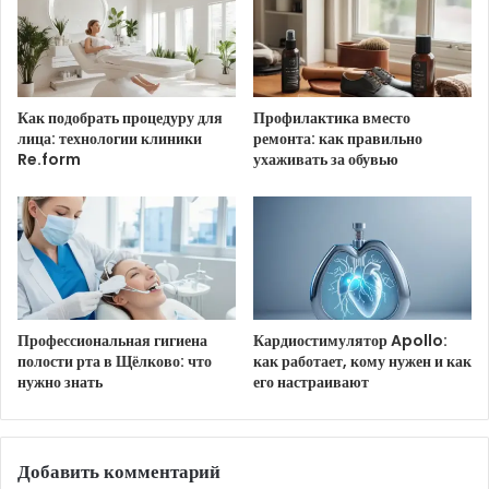
С добрым утром 13 июля!
Как подобрать процедуру для
Профилактика вместо
лица: технологии клиники
ремонта: как правильно
HTML-код для вставки на сайт и блог:
Re.form
ухаживать за обувью
BB-код для вставки на форум:
Ссылка на изображение:
Пусть день подарит радость.
Профессиональная гигиена
Кардиостимулятор Apollo:
полости рта в Щёлково: что
как работает, кому нужен и как
нужно знать
его настраивают
HTML-код для вставки на сайт и блог:
Добавить комментарий
BB-код для вставки на форум: