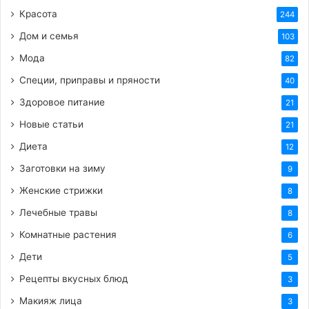
HTML-код для вставки на сайт и блог:
Красота
244
Дом и семья
103
BB-код для вставки на форум:
Мода
82
Ссылка на изображение:
Специи, приправы и пряности
40
Здоровое питание
21
Сил, энергичности и оптимизма.
Новые статьи
21
Диета
12
Заготовки на зиму
9
HTML-код для вставки на сайт и блог:
Женские стрижки
8
Лечебные травы
8
BB-код для вставки на форум:
Комнатные растения
6
Ссылка на изображение:
Дети
5
Рецепты вкусных блюд
3
Разноцветные крылья бабочек.
Макияж лица
3