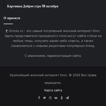
Картинки Доброе утро 18 октября
Замечательного настроения.
О проекте
HTML-код для вставки на сайт и блог:
Gtricks.ru - это самый популярный женский интернет блог.
Здесь представители прекрасного пола могут найти статьи на
любые темы, получить какие-либо советы, а также
BB-код для вставки на форум:
ознакомиться с новыми рецептами популярных блюд.
Ссылка на изображение:
С уважением, Администрация сайта.
Большие сочные вишни.
Крупнейший женский интернет блог. © 2026 Все права
защищены.
Карта сайта
HTML-код для вставки на сайт и блог:
Facebook
Twitter
Instagram
vk.com
Одноклассники
Telegram
BB-код для вставки на форум: