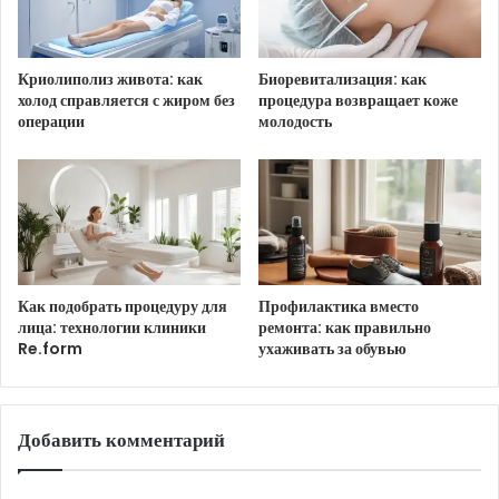
Котики мило целуются.
Криолиполиз живота: как
Биоревитализация: как
холод справляется с жиром без
процедура возвращает коже
операции
молодость
HTML-код для вставки на сайт и блог:
BB-код для вставки на форум:
Ссылка на изображение:
Как подобрать процедуру для
Профилактика вместо
лица: технологии клиники
ремонта: как правильно
Чмок тебя!
Re.form
ухаживать за обувью
Добавить комментарий
HTML-код для вставки на сайт и блог: