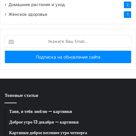
Домашние растения и уход
2
Женское здоровье
1
HTML-код для вставки на сайт и блог:
Укажите
BB-код для вставки на форум:
Ваш
Email...
Ссылка на изображение:
Две половинки одного сердца.
Топовые статьи
HTML-код для вставки на сайт и блог:
Таня, я тебя люблю — картинки
BB-код для вставки на форум:
Доброе утро 13 декабря — картинки
Картинки доброе весеннее утро четверга
Ссылка на изображение: