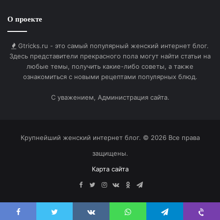
О проекте
Ты моя обожулька.
Gtricks.ru - это самый популярный женский интернет блог.
Здесь представители прекрасного пола могут найти статьи на
любые темы, получить какие-либо советы, а также
HTML-код для вставки на сайт и блог:
ознакомиться с новыми рецептами популярных блюд.
BB-код для вставки на форум:
С уважением, Администрация сайта.
Ссылка на изображение:
Крупнейший женский интернет блог. © 2026 Все права
Чмок тебя.
защищены.
Карта сайта
Facebook
Twitter
Instagram
vk.com
Одноклассники
Telegram
HTML-код для вставки на сайт и блог: