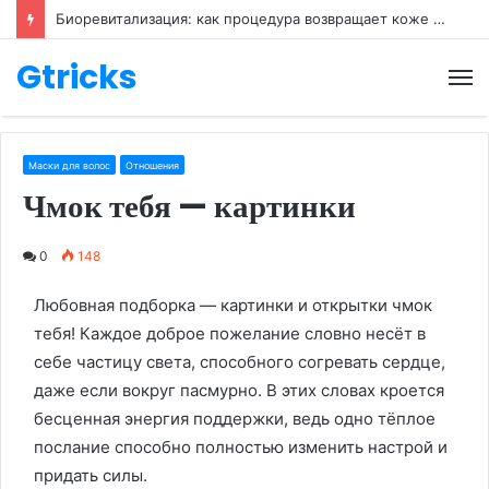
Биоревитализация: как процедура возвращает коже молодость
Gtricks
М
Маски для волос
Отношения
Чмок тебя — картинки
0
148
Любовная подборка — картинки и открытки чмок
тебя! Каждое доброе пожелание словно несёт в
себе частицу света, способного согревать сердце,
даже если вокруг пасмурно. В этих словах кроется
бесценная энергия поддержки, ведь одно тёплое
послание способно полностью изменить настрой и
придать силы.