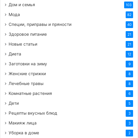
Дом и семья
103
HTML-код для вставки на сайт и блог:
Мода
82
BB-код для вставки на форум:
Специи, приправы и пряности
40
Здоровое питание
21
Ссылка на изображение:
Новые статьи
21
Зайка хочет поцеловать.
Диета
12
Заготовки на зиму
9
Женские стрижки
8
Лечебные травы
8
HTML-код для вставки на сайт и блог:
Комнатные растения
6
BB-код для вставки на форум:
Дети
5
Рецепты вкусных блюд
3
Ссылка на изображение:
Макияж лица
3
Милая открытка чмок тебя.
Уборка в доме
2