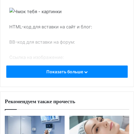
HTML-код для вставки на сайт и блог:
BB-код для вставки на форум:
Ссылка на изображение:
Показать больше
Сладкие красные губки.
Рекомендуем также прочесть
HTML-код для вставки на сайт и блог:
BB-код для вставки на форум:
Ссылка на изображение: