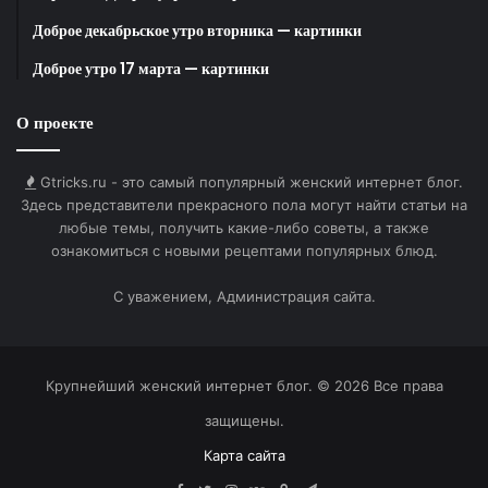
Доброе декабрьское утро вторника — картинки
Я каждый день молю Бога,
Доброе утро 17 марта — картинки
чтобы она получила
необходимую помощь или
О проекте
поняла, что перед ней двое
сыновей, которые ждут
Gtricks.ru - это самый популярный женский интернет блог.
нормального общения, —
Здесь представители прекрасного пола могут найти статьи на
заявил он.
любые темы, получить какие-либо советы, а также
ознакомиться с новыми рецептами популярных блюд.
С уважением, Администрация сайта.
Представитель Спирс раскритиковал обвинения
Федерлайна, заявив Page Six, что бывший муж
использует артистку для своего пиара.
Крупнейший женский интернет блог. © 2026 Все права
защищены.
Карта сайта