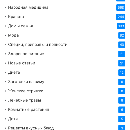
подробности, потому что не
Народная медицина
568
собираюсь выставлять ее
Красота
личную жизнь напоказ. Но это
244
в десять раз хуже всего, что я
Дом и семья
103
написал в своей книге, —
Мода
82
заявил он.
Специи, приправы и пряности
40
Здоровое питание
21
Новые статьи
21
Диета
12
Заготовки на зиму
9
Женские стрижки
8
Лечебные травы
8
Комнатные растения
6
Дети
5
Рецепты вкусных блюд
3