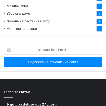
Макияж лица
3
Уборка в доме
2
Домашние растения и уход
2
Женское здоровье
1
Укажите
Ваш
Email...
Спирс с сыном
Федерлайн объяснил, что на протяжении многих
лет он молчал “ради своей семьи” и даже пытался
помочь сыновьям наладить отношения с матерью.
Топовые статьи
Картинки Доброе утро 27 апреля