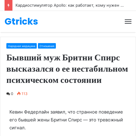
Кардиостимулятор Apollo: как работает, кому нужен и как его настраивают
Gtricks
М
Народная медицина
Отношения
Бывший муж Бритни Спирс
высказался о ее нестабильном
психическом состоянии
0
113
Кевин Федерлайн заявил, что странное поведение
его бывшей жены Бритни Спирс — это тревожный
сигнал.