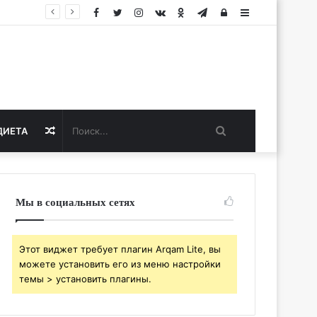
Facebook
Twitter
Instagram
vk.com
Одноклассники
Telegram
Авторизация
Sidebar
Поиск...
Случайная
ДИЕТА
статья
Мы в социальных сетях
Этот виджет требует плагин Arqam Lite, вы
можете установить его из меню настройки
темы > установить плагины.