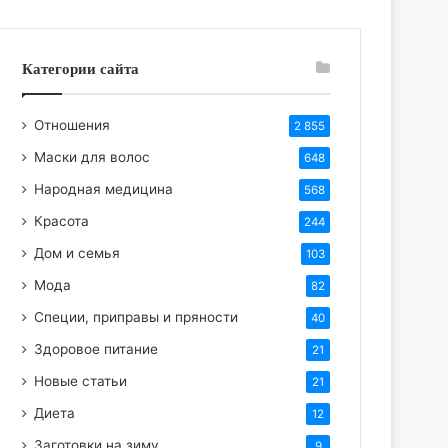
Категории сайта
Отношения
2 855
Маски для волос
648
Народная медицина
568
Красота
244
Дом и семья
103
Мода
82
Специи, приправы и пряности
40
Здоровое питание
21
Новые статьи
21
Диета
12
Заготовки на зиму
9