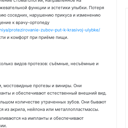
ление стоматологии, направленное на
 жевательной функции и эстетики улыбки. Потеря
нию соседних, нарушению прикуса и изменению
ение к врачу-ортопеду
niya/protezirovanie-zubov-put-k-krasivoj-ulybke/
сти и комфорт при приёме пищи.
олько видов протезов: съёмные, несъёмные и
, мостовидные протезы и виниры. Они
ланты и обеспечивают естественный внешний вид.
льшом количестве утраченных зубов. Они бывают
я из акрила, нейлона или металлопластмассы.
вливаются на импланты и обеспечивают
ии.