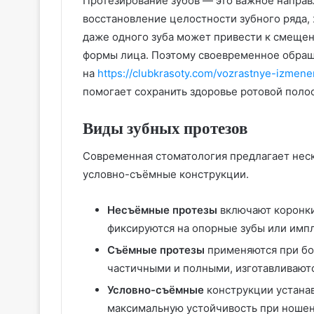
Протезирование зубов — это важное направ
восстановление целостности зубного ряда,
даже одного зуба может привести к смеще
формы лица. Поэтому своевременное обращ
на
https://clubkrasoty.com/vozrastnye-izmene
помогает сохранить здоровье ротовой поло
Виды зубных протезов
Современная стоматология предлагает неск
условно-съёмные конструкции.
Несъёмные протезы
включают коронки
фиксируются на опорные зубы или имп
Съёмные протезы
применяются при бо
частичными и полными, изготавливаютс
Условно-съёмные
конструкции устана
максимальную устойчивость при ношен